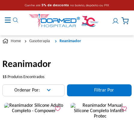
Ganhe até
5% de desconto
no boleto, depósito ou PIX
Gasoterapia
Reanimador
Reanimador
15
Produtos Encontrados