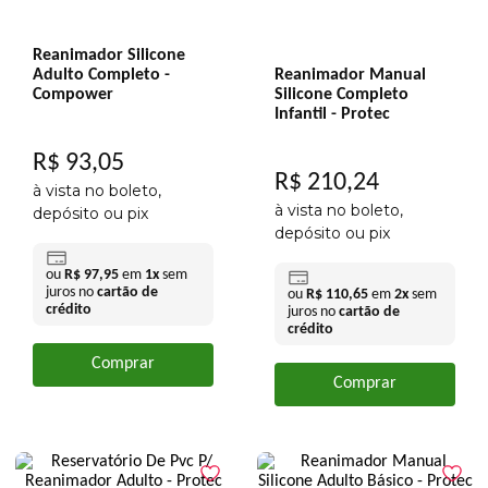
Reanimador Silicone
Adulto Completo -
Reanimador Manual
Compower
Silicone Completo
Infantil - Protec
R$
93
,
05
R$
210
,
24
à vista no boleto,
à vista no boleto,
depósito ou pix
depósito ou pix
ou
R$
97
,
95
em
1
x
sem
juros no
cartão de
ou
R$
110
,
65
em
2
x
sem
crédito
juros no
cartão de
crédito
Comprar
Comprar