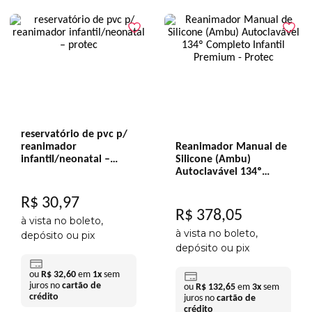
reservatório de pvc p/
reanimador
Reanimador Manual de
infantil/neonatal –
Silicone (Ambu)
protec
Autoclavável 134º
Completo Infantil
Premium - Protec
R$
30
,
97
R$
378
,
05
à vista no boleto,
à vista no boleto,
depósito ou pix
depósito ou pix
ou
R$
32
,
60
em
1
x
sem
juros no
cartão de
ou
R$
132
,
65
em
3
x
sem
crédito
juros no
cartão de
crédito