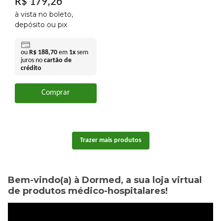
R$
179
,
26
à vista no boleto,
depósito ou pix
ou
R$
188
,
70
em
1
x
sem
juros no
cartão de
crédito
Comprar
Bem-vindo(a) à Dormed, a sua loja virtual
de produtos médico-hospitalares!