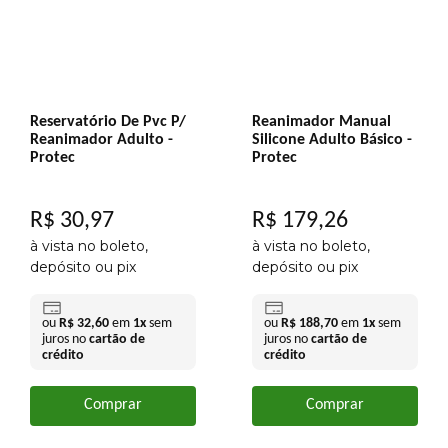
Reservatório De Pvc P/
Reanimador Manual
Reanimador Adulto -
Silicone Adulto Básico -
Protec
Protec
R$
30
,
97
R$
179
,
26
à vista no boleto,
à vista no boleto,
depósito ou pix
depósito ou pix
ou
R$
32
,
60
em
1
x
sem
ou
R$
188
,
70
em
1
x
sem
juros no
cartão de
juros no
cartão de
crédito
crédito
Comprar
Comprar