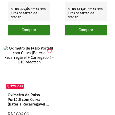
ou
R$
329
,
65
em
x
sem
ou
R$
411
,
31
em
x
sem
6
6
juros no
cartão de
juros no
cartão de
crédito
crédito
Comprar
Comprar
37%
OFF
Oxímetro de Pulso
Portátil com Curva
(Bateria Recarregável +
Carregador) - G1B
Medtech
R$
1
.
894
,
00