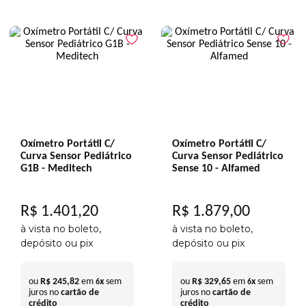
Oxímetro Portátil C/
Oxímetro Portátil C/
Curva Sensor Pediátrico
Curva Sensor Pediátrico
G1B - Meditech
Sense 10 - Alfamed
R$
1
.
401
,
20
R$
1
.
879
,
00
à vista no boleto,
à vista no boleto,
depósito ou pix
depósito ou pix
ou
R$
245
,
82
em
x
sem
ou
R$
329
,
65
em
x
sem
6
6
juros no
cartão de
juros no
cartão de
crédito
crédito