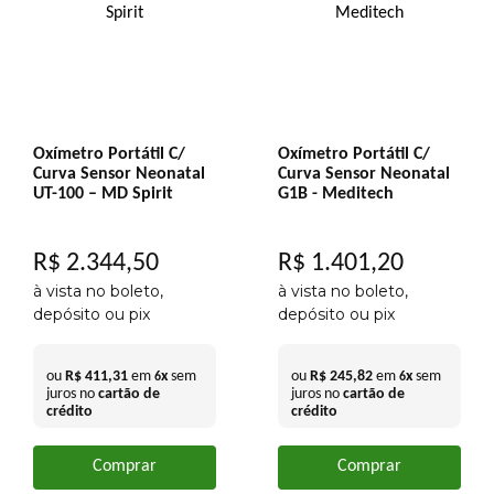
Oxímetro Portátil C/
Oxímetro Portátil C/
Curva Sensor Neonatal
Curva Sensor Neonatal
UT-100 – MD Spirit
G1B - Meditech
R$
2
.
344
,
50
R$
1
.
401
,
20
à vista no boleto,
à vista no boleto,
depósito ou pix
depósito ou pix
ou
R$
411
,
31
em
x
sem
ou
R$
245
,
82
em
x
sem
6
6
juros no
cartão de
juros no
cartão de
crédito
crédito
Comprar
Comprar