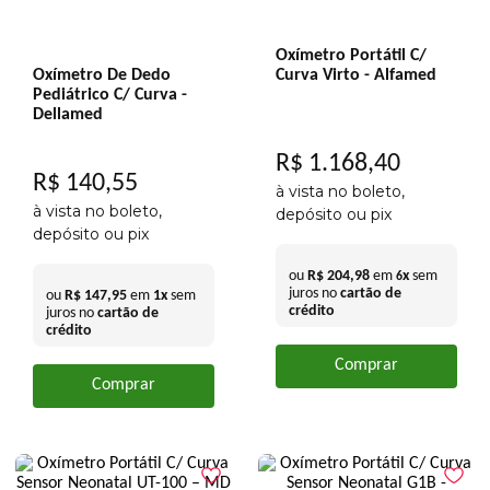
Oxímetro Portátil C/
Oxímetro De Dedo
Curva Virto - Alfamed
Pediátrico C/ Curva -
Dellamed
R$
1
.
168
,
40
R$
140
,
55
à vista no boleto,
à vista no boleto,
depósito ou pix
depósito ou pix
ou
R$
204
,
98
em
x
sem
6
juros no
cartão de
ou
R$
147
,
95
em
1
x
sem
crédito
juros no
cartão de
crédito
Comprar
Comprar