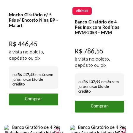
Albimed
Mocho Giratório c/ 5
Pés s/ Encosto Nina BP -
Banco Giratório de 4
Maiart
Pés Inox com Rodízios
MVM-205R - MVM
R$
446
,
45
R$
786
,
55
à vista no boleto,
depósito ou pix
à vista no boleto,
depósito ou pix
ou
R$
117
,
48
em
4
x
sem
juros no
cartão de
ou
R$
137
,
99
em
x
sem
6
crédito
juros no
cartão de
crédito
Comprar
Comprar