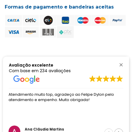
Formas de pagamento e bandeiras aceitas
Avaliação excelente
Selos de segurança
Com base em
234 avaliações
gradeço ao Felipe Dylon pelo
otimo atendimento
Muito obrigada!
Comprei pela empresa Proc
o Matheus me atendeu muito 
DORMED HOSPITALAR LTDA | CNPJ: 01.505.499/0002-32 | Avenida
Amintas Jacques de Morais, nº 800 | Bairro Coqueiros | Cep: 30.881-202
ins
Andreia Viana Gois
| Belo Horizonte | Minas Gerais | Brasil | Alvará Sanitário Municipal nº