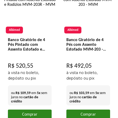
Albimed
Albimed
Banco Giratório de 4
Banco Giratório de 4
Pés Pintado com
Pés com Assento
Assento Estofado e
Estofado MVM-203 -
Rodízios MVM-203R -
MVM
MVM
R$
520
,
55
R$
492
,
05
à vista no boleto,
à vista no boleto,
depósito ou pix
depósito ou pix
ou
R$
109
,
59
em
5
x
sem
ou
R$
103
,
59
em
5
x
sem
juros no
cartão de
juros no
cartão de
crédito
crédito
Comprar
Comprar