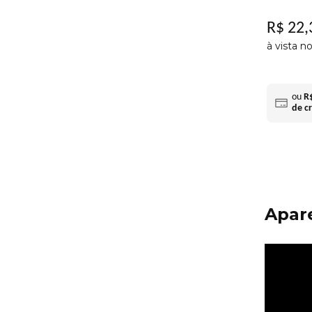
R$
22
,
à vista n
ou
R
de c
Apare