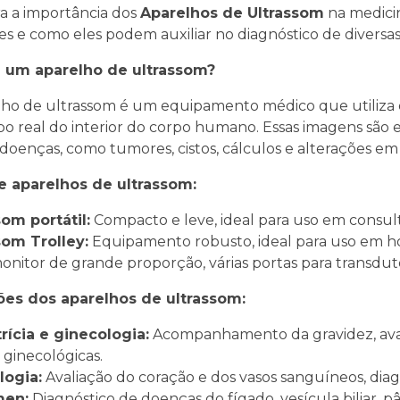
a a importância dos
Aparelhos de Ultrassom
na medicin
es e como eles podem auxiliar no diagnóstico de diversa
 um aparelho de ultrassom?
ho de ultrassom é um equipamento médico que utiliza o
 real do interior do corpo humano. Essas imagens são es
 doenças, como tumores, cistos, cálculos e alterações em
e aparelhos de ultrassom:
som portátil:
Compacto e leve, ideal para uso em consult
som Trolley:
Equipamento robusto, ideal para uso em hos
onitor de grande proporção, várias portas para transduto
ões dos aparelhos de ultrassom:
rícia e ginecologia:
Acompanhamento da gravidez, avali
ginecológicas.
logia:
Avaliação do coração e dos vasos sanguíneos, diag
men:
Diagnóstico de doenças do fígado, vesícula biliar, pâ