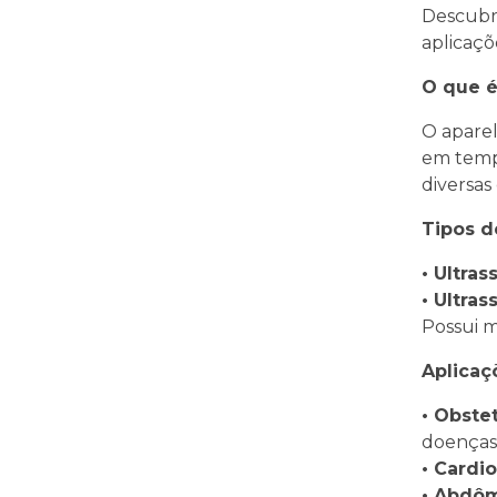
Descubr
aplicaçõ
O que é
O aparel
em tempo
diversas
Tipos d
• Ultras
• Ultras
Possui m
Aplicaç
• Obstet
doenças 
• Cardio
• Abdô