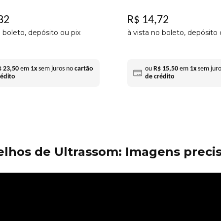
32
R$
14
,
72
o boleto, depósito ou pix
à vista no boleto, depósito 
$
23
,
50
em
1
x
sem juros no
cartão
ou
R$
15
,
50
em
1
x
sem jur
rédito
de crédito
lhos de Ultrassom: Imagens precis