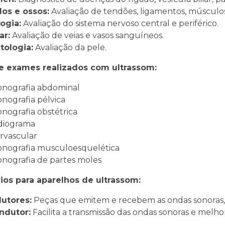
los e ossos:
Avaliação de tendões, ligamentos, músculos
ogia:
Avaliação do sistema nervoso central e periférico.
ar:
Avaliação de veias e vasos sanguíneos.
tologia:
Avaliação da pele.
e exames realizados com ultrassom:
sonografia abdominal
sonografia pélvica
sonografia obstétrica
rdiograma
rvascular
sonografia musculoesquelética
sonografia de partes moles
ios para aparelhos de ultrassom:
dutores:
Peças que emitem e recebem as ondas sonoras, 
ondutor:
Facilita a transmissão das ondas sonoras e melh