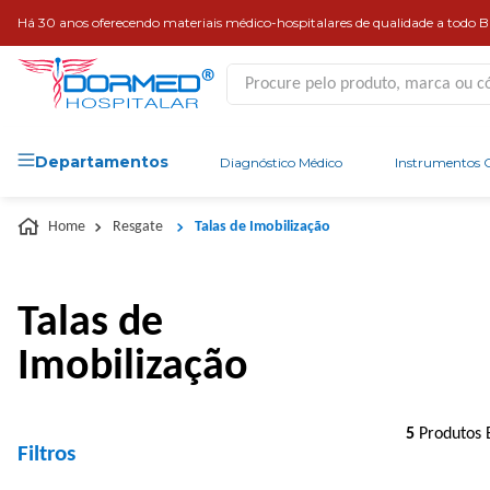
Há 30 anos oferecendo materiais médico-hospitalares de qualidade a todo Br
Procure pelo produto, marca ou códi
Departamentos
Diagnóstico Médico
Instrumentos C
Resgate
Talas de Imobilização
Talas de
Imobilização
5
Produtos 
Filtros