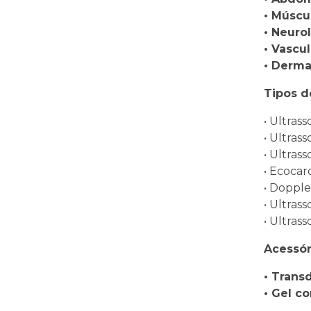
• Múscu
• Neurol
• Vascul
• Derma
Tipos d
• Ultras
• Ultras
• Ultras
• Ecoca
• Dopple
• Ultras
• Ultras
Acessór
• Trans
• Gel c