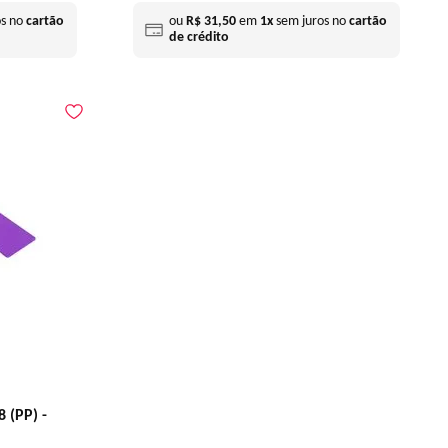
os no
cartão
ou
R$
31
,
50
em
1
x
sem juros no
cartão
de crédito
 (PP) -