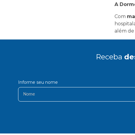
A Dorme
Com
ma
hospital
além de 
Receba
de
Informe seu nome