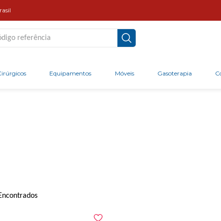
asil
go referência
irúrgicos
Equipamentos
Móveis
Gasoterapia
C
Encontrados