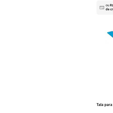
ou
R
de c
Tala para