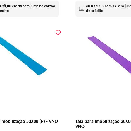
$
98
,
00
em
1
x
sem juros no
cartão
ou
R$
27
,
50
em
1
x
sem jur
rédito
de crédito
 Imobilização 53X08 (P) - VNO
Tala para Imobilização 30X08
VNO