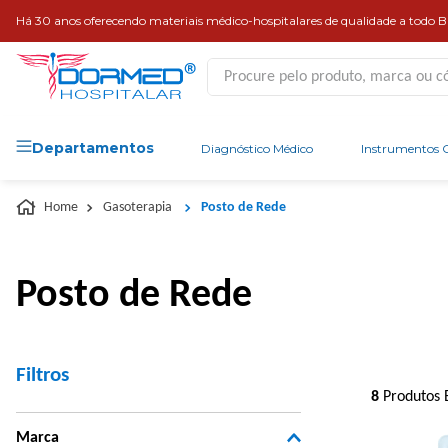
Há 30 anos oferecendo materiais médico-hospitalares de qualidade a todo Br
Procure pelo produto, marca ou códi
Departamentos
Diagnóstico Médico
Instrumentos C
Gasoterapia
Posto de Rede
Posto de Rede
Filtros
8
Produtos 
Marca