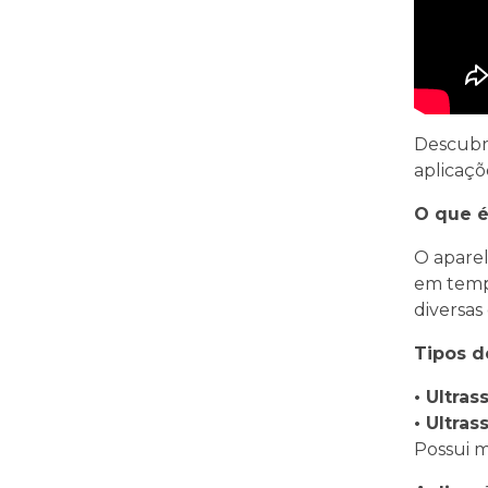
Descubr
aplicaçõ
O que é
O aparel
em tempo
diversas
Tipos d
• Ultras
• Ultras
Possui m