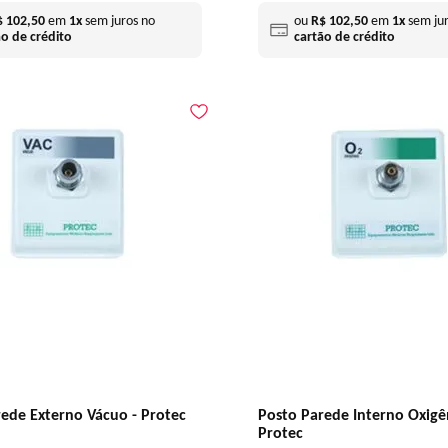
$
102
,
50
em
1
x
sem juros no
ou
R$
102
,
50
em
1
x
sem jur
ão de crédito
cartão de crédito
ede Externo Vácuo - Protec
Posto Parede Interno Oxigê
Protec