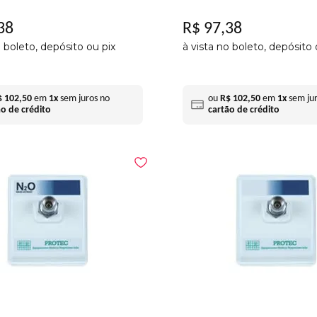
38
R$
97
,
38
o boleto, depósito ou pix
à vista no boleto, depósito 
$
102
,
50
em
1
x
sem juros no
ou
R$
102
,
50
em
1
x
sem jur
ão de crédito
cartão de crédito