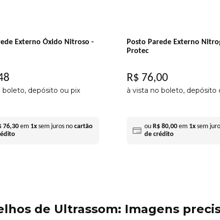
ede Externo Óxido Nitroso -
Posto Parede Externo Nitro
Protec
48
R$
76
,
00
o boleto, depósito ou pix
à vista no boleto, depósito 
$
76
,
30
em
1
x
sem juros no
cartão
ou
R$
80
,
00
em
1
x
sem jur
rédito
de crédito
lhos de Ultrassom: Imagens precis