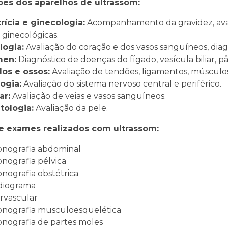
ões dos aparelhos de ultrassom:
rícia e ginecologia:
Acompanhamento da gravidez, avali
ginecológicas.
logia:
Avaliação do coração e dos vasos sanguíneos, diag
men:
Diagnóstico de doenças do fígado, vesícula biliar, pâ
los e ossos:
Avaliação de tendões, ligamentos, músculos
ogia:
Avaliação do sistema nervoso central e periférico.
ar:
Avaliação de veias e vasos sanguíneos.
tologia:
Avaliação da pele.
e exames realizados com ultrassom:
sonografia abdominal
sonografia pélvica
sonografia obstétrica
rdiograma
rvascular
sonografia musculoesquelética
sonografia de partes moles