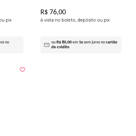
R$
76
,
00
ou pix
à vista no boleto, depósito ou pix
os no
ou
R$
80
,
00
em
1
x
sem juros no
cartão
de crédito