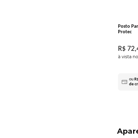
Posto Par
Protec
R$
72
,
à vista n
ou
R
de c
Apare