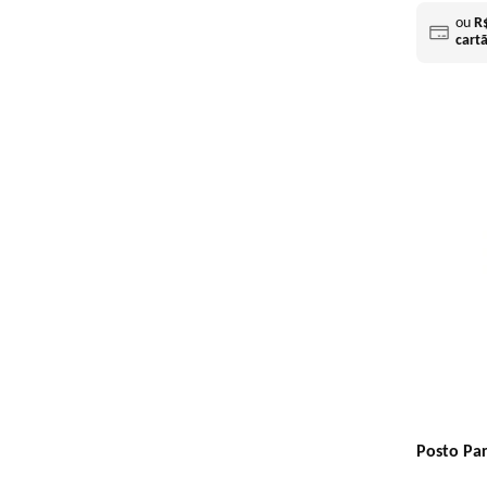
ou
R
cart
Posto Par