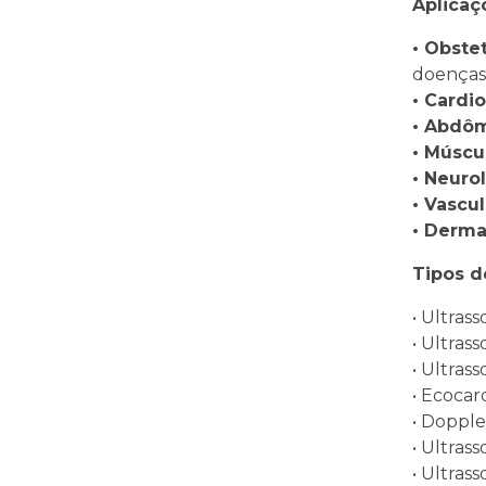
Aplicaç
• Obstet
doenças 
• Cardio
• Abdô
• Múscu
• Neurol
• Vascul
• Derma
Tipos d
• Ultras
• Ultras
• Ultras
• Ecoca
• Dopple
• Ultras
• Ultras