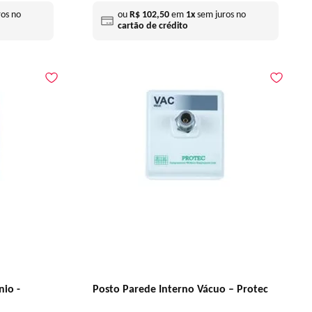
os no
ou
R$
102
,
50
em
1
x
sem juros no
cartão de crédito
nio -
Posto Parede Interno Vácuo – Protec