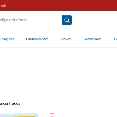
asil
go referência
irúrgicos
Equipamentos
Móveis
Gasoterapia
C
Encontrados