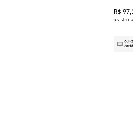
R$
97
,
à vista n
ou
R
cart