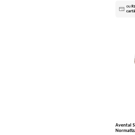
ou
R
cart
Avental S
Normatiz