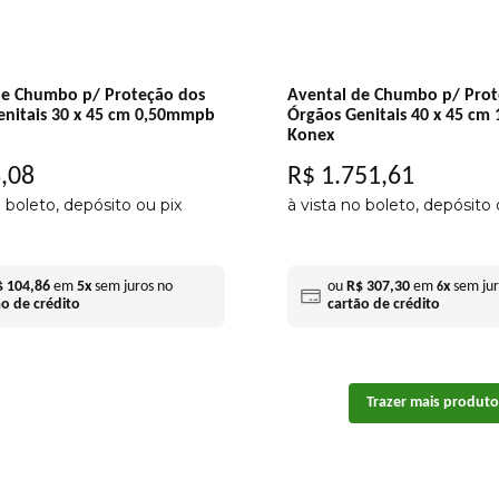
de Chumbo p/ Proteção dos
Avental de Chumbo p/ Prot
enitais 30 x 45 cm 0,50mmpb
Órgãos Genitais 40 x 45 cm
Konex
8
,
08
R$
1
.
751
,
61
o boleto, depósito ou pix
à vista no boleto, depósito 
$
104
,
86
em
5
x
sem juros no
ou
R$
307
,
30
em
x
sem jur
6
ão de crédito
cartão de crédito