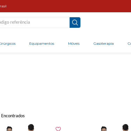
asil
go referência
irúrgicos
Equipamentos
Móveis
Gasoterapia
C
 Encontrados