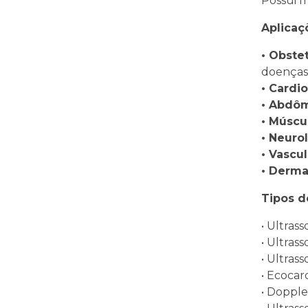
Possui m
Aplicaç
• Obstet
doenças 
• Cardio
• Abdô
• Múscu
• Neurol
• Vascul
• Derma
Tipos d
• Ultras
• Ultras
• Ultras
• Ecoca
• Dopple