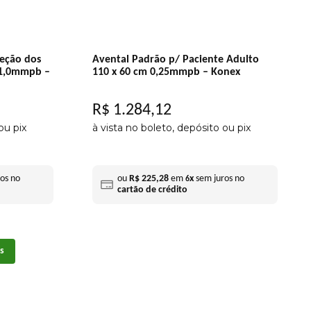
eção dos
Avental Padrão p/ Paciente Adulto
 1,0mmpb –
110 x 60 cm 0,25mmpb – Konex
R$
1
.
284
,
12
ou pix
à vista no boleto, depósito ou pix
os no
ou
R$
225
,
28
em
x
sem juros no
6
cartão de crédito