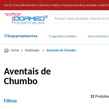
Há 30 anos oferecendo materiais médico-hospitalares de qualidade a todo Br
Procure pelo produto, marca ou códi
Departamentos
Diagnóstico Médico
Instrumentos C
Radiologia
Aventais de Chumbo
Aventais de
Chumbo
12
Produtos
Filtros