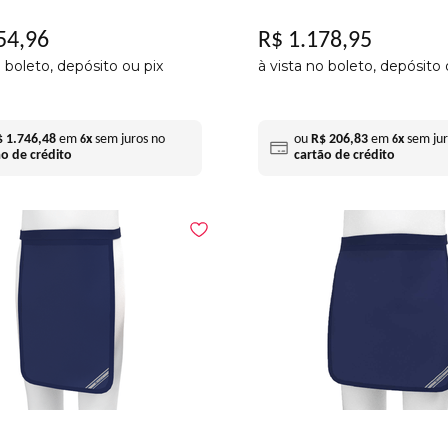
54
,
96
R$
1
.
178
,
95
o boleto, depósito ou pix
à vista no boleto, depósito 
$
1
.
746
,
48
em
x
sem juros no
ou
R$
206
,
83
em
x
sem jur
6
6
ão de crédito
cartão de crédito