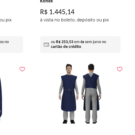
Konex
R$
1
.
445
,
14
ou pix
à vista no boleto, depósito ou pix
os no
ou
R$
253
,
53
em
x
sem juros no
6
cartão de crédito