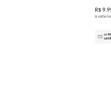
R$
9
.
9
à vista n
ou
R
cart