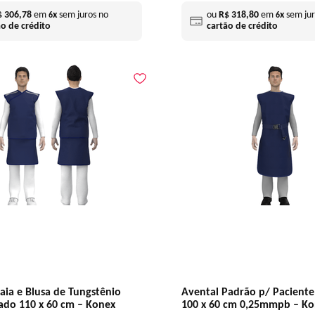
$
306
,
78
em
x
sem juros no
ou
R$
318
,
80
em
x
sem jur
6
6
ão de crédito
cartão de crédito
aia e Blusa de Tungstênio
Avental Padrão p/ Paciente
ado 110 x 60 cm – Konex
100 x 60 cm 0,25mmpb – Ko