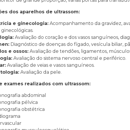
onitor de grande proporção, várias portas para transduto
ões dos aparelhos de ultrassom:
rícia e ginecologia:
Acompanhamento da gravidez, avali
ginecológicas.
logia:
Avaliação do coração e dos vasos sanguíneos, diag
men:
Diagnóstico de doenças do fígado, vesícula biliar, pâ
los e ossos:
Avaliação de tendões, ligamentos, músculos
ogia:
Avaliação do sistema nervoso central e periférico.
ar:
Avaliação de veias e vasos sanguíneos.
tologia:
Avaliação da pele.
e exames realizados com ultrassom:
sonografia abdominal
sonografia pélvica
sonografia obstétrica
rdiograma
rvascular