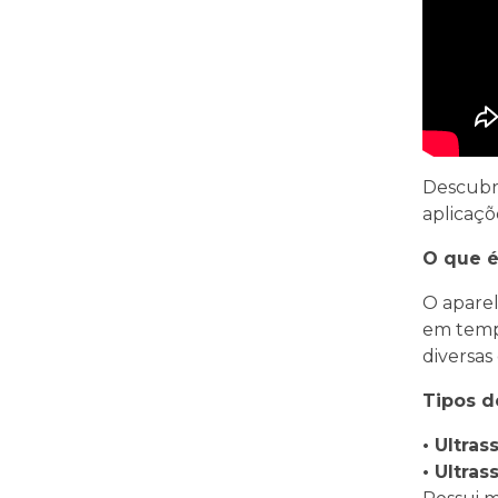
Descubr
aplicaçõ
O que é
O aparel
em tempo
diversas
Tipos d
• Ultras
• Ultras