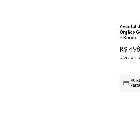
Avental 
Órgãos G
– Konex
R$
49
à vista n
ou
R
cart