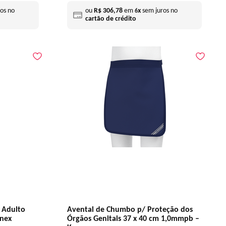
os no
ou
R$
306
,
78
em
x
sem juros no
6
cartão de crédito
 Adulto
Avental de Chumbo p/ Proteção dos
nex
Órgãos Genitais 37 x 40 cm 1,0mmpb –