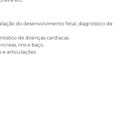
res e etc.
ação do desenvolvimento fetal, diagnóstico de
nóstico de doenças cardíacas.
ncreas, rins e baço.
 e articulações.