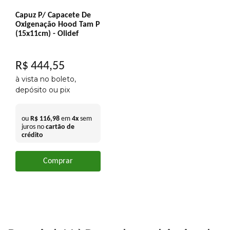
Capuz P/ Capacete De
Oxigenação Hood Tam P
(15x11cm) - Olidef
R$
444
,
55
à vista no boleto,
depósito ou pix
ou
R$
116
,
98
em
4
x
sem
juros no
cartão de
crédito
Comprar