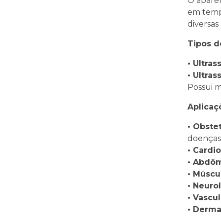
O aparel
em tempo
diversas
Tipos d
• Ultras
• Ultras
Possui m
Aplicaç
• Obstet
doenças 
• Cardio
• Abdô
• Múscu
• Neurol
• Vascul
• Derma