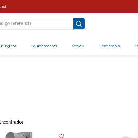
asil
go referência
irúrgicos
Equipamentos
Móveis
Gasoterapia
C
Encontrados