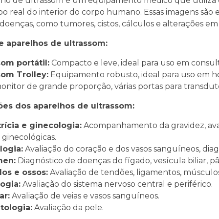
ho de ultrassom é um equipamento médico que utiliza o
 real do interior do corpo humano. Essas imagens são es
 doenças, como tumores, cistos, cálculos e alterações em
e aparelhos de ultrassom:
som portátil:
Compacto e leve, ideal para uso em consult
som Trolley:
Equipamento robusto, ideal para uso em hos
onitor de grande proporção, várias portas para transduto
ões dos aparelhos de ultrassom:
rícia e ginecologia:
Acompanhamento da gravidez, avali
ginecológicas.
logia:
Avaliação do coração e dos vasos sanguíneos, diag
men:
Diagnóstico de doenças do fígado, vesícula biliar, pâ
los e ossos:
Avaliação de tendões, ligamentos, músculos
ogia:
Avaliação do sistema nervoso central e periférico.
ar:
Avaliação de veias e vasos sanguíneos.
tologia:
Avaliação da pele.