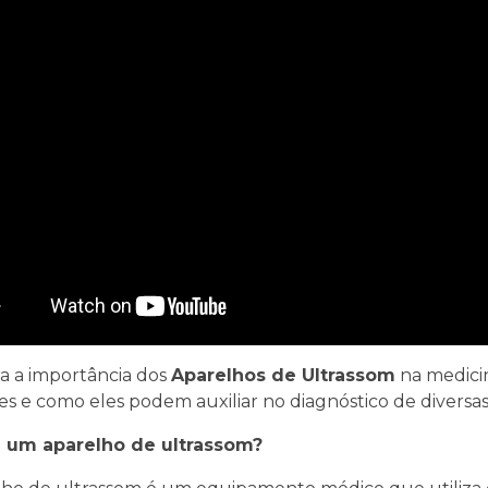
a a importância dos
Aparelhos de Ultrassom
na medicin
es e como eles podem auxiliar no diagnóstico de diversa
 um aparelho de ultrassom?