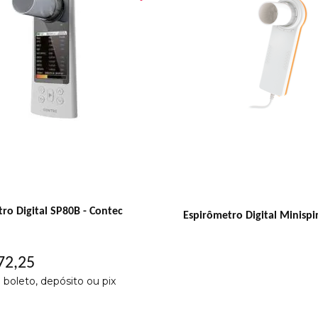
ro Digital SP80B - Contec
Espirômetro Digital Minispi
72
,
25
o boleto, depósito ou pix