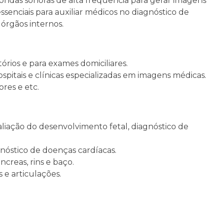
ndas sonoras de alta frequência para gerar imagens
senciais para auxiliar médicos no diagnóstico de
 órgãos internos.
órios e para exames domiciliares.
pitais e clínicas especializadas em imagens médicas.
res e etc.
ação do desenvolvimento fetal, diagnóstico de
nóstico de doenças cardíacas.
ncreas, rins e baço.
 e articulações.