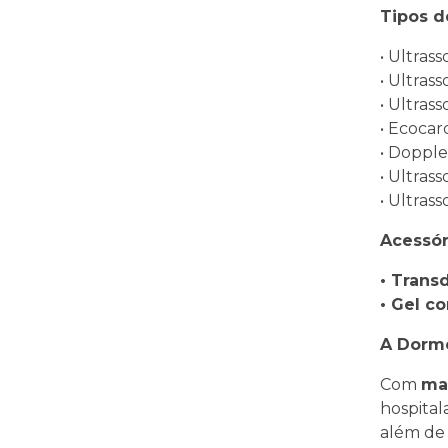
Tipos d
• Ultras
• Ultras
• Ultras
• Ecoca
• Dopple
• Ultras
• Ultras
Acessór
• Trans
• Gel c
A Dorme
Com
ma
hospital
além de 