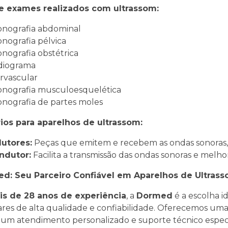
e exames realizados com ultrassom:
sonografia abdominal
sonografia pélvica
sonografia obstétrica
rdiograma
rvascular
sonografia musculoesquelética
sonografia de partes moles
ios para aparelhos de ultrassom:
dutores:
Peças que emitem e recebem as ondas sonoras, 
ondutor:
Facilita a transmissão das ondas sonoras e melh
d: Seu Parceiro Confiável em Aparelhos de Ultrass
is de 28 anos de experiência
, a
Dormed
é a escolha 
ares de alta qualidade e confiabilidade. Oferecemos um
um atendimento personalizado e suporte técnico especi