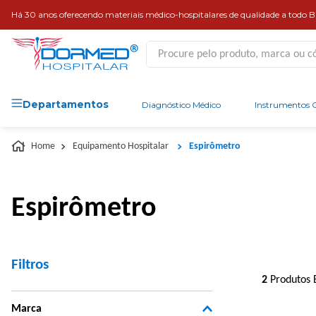
Há 30 anos oferecendo materiais médico-hospitalares de qualidade a todo Br
Procure pelo produto, marca ou códi
Departamentos
Diagnóstico Médico
Instrumentos C
Equipamento Hospitalar
Espirômetro
Espirômetro
Filtros
2
Produtos 
Marca