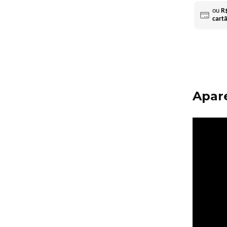
ou
R
cart
Apare