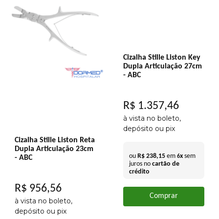
Cizalha Stille Liston Key
Dupla Articulação 27cm
- ABC
R$
1
.
357
,
46
à vista no boleto,
depósito ou pix
Cizalha Stille Liston Reta
Dupla Articulação 23cm
ou
R$
238
,
15
em
x
sem
6
- ABC
juros no
cartão de
crédito
R$
956
,
56
Comprar
à vista no boleto,
depósito ou pix