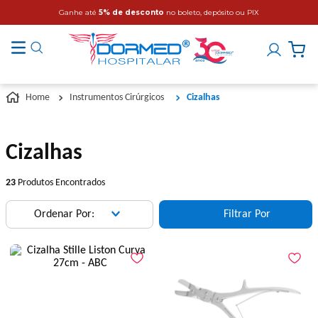
Ganhe até
5% de desconto
no boleto, depósito ou PIX
Instrumentos Cirúrgicos
Cizalhas
Cizalhas
23
Produtos Encontrados