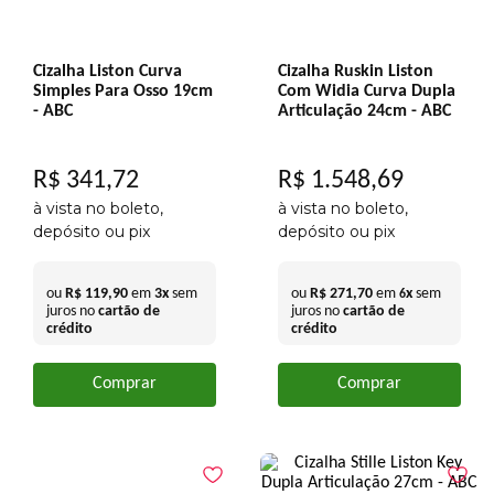
Cizalha Liston Curva
Cizalha Ruskin Liston
Simples Para Osso 19cm
Com Widia Curva Dupla
- ABC
Articulação 24cm - ABC
R$
341
,
72
R$
1
.
548
,
69
à vista no boleto,
à vista no boleto,
depósito ou pix
depósito ou pix
ou
R$
119
,
90
em
3
x
sem
ou
R$
271
,
70
em
x
sem
6
juros no
cartão de
juros no
cartão de
crédito
crédito
Comprar
Comprar