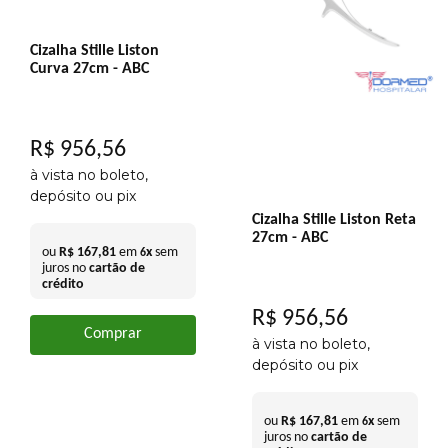
Cizalha Stille Liston
Curva 27cm - ABC
R$
956
,
56
à vista no boleto,
depósito ou pix
Cizalha Stille Liston Reta
27cm - ABC
ou
R$
167
,
81
em
x
sem
6
juros no
cartão de
crédito
R$
956
,
56
Comprar
à vista no boleto,
depósito ou pix
ou
R$
167
,
81
em
x
sem
6
juros no
cartão de