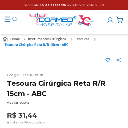
Ganhe até
5% de desconto
no boleto, depósito ou PIX
Instrumentos Cirúrgicos
Tesouras
Tesoura Cirúrgica Reta R/R 15cm - ABC
Código
:
TES01008010
Tesoura Cirúrgica Reta R/R
15cm - ABC
Avaliar agora
R$
31
,
44
à vista no Pix ou boleto