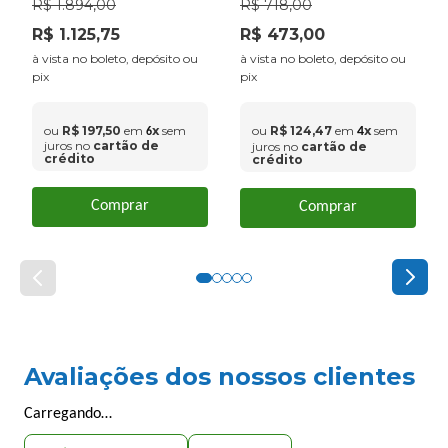
Medtech
R$
1
.
894
,
00
R$
718
,
00
R$
1
.
125
,
75
R$
473
,
00
à vista no boleto, depósito ou
à vista no boleto, depósito ou
pix
pix
ou
R$
197
,
50
em
x
sem
ou
R$
124
,
47
em
x
sem
4
6
juros no
cartão de
juros no
cartão de
crédito
crédito
Comprar
Comprar
Avaliações dos nossos clientes
Carregando…