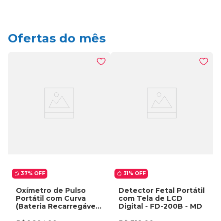
Ofertas do mês
37%
OFF
31%
OFF
Oxímetro de Pulso
Detector Fetal Portátil
Portátil com Curva
com Tela de LCD
(Bateria Recarregável
Digital - FD-200B - MD
+ Carregador) - G1B