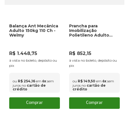
Balança Ant Mecânica
Prancha para
Adulto 150kg 110 Ch -
Imobilização
Welmy
Polietileno Adulto
300Kg - VNO
R$
1
.
448
,
75
R$
852
,
15
à vista no boleto, depósito ou
à vista no boleto, depósito ou
pix
pix
ou
R$
254
,
16
em
x
sem
ou
R$
149
,
50
em
x
sem
6
6
juros no
cartão de
juros no
cartão de
crédito
crédito
Comprar
Comprar