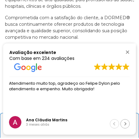
hospitais, clínicas e órgãos públicos.
Comprometida com a satisfação do cliente, a DORMED®
busca continuamente oferecer produtos de tecnologia
avançada e qualidade superior, consolidando sua posição
competitiva no mercado nacional.
Nossas Redes Sociais
Avaliação excelente
Com base em
234 avaliações
Atendimento
 top, agradeço ao Felipe Dylon pelo
otimo atendimento
enho. Muito obrigada!
Comprei pela empres
De segunda a sexta, das 8h às 18h.
o Matheus me atendeu
Telefone:
(31) 3474-9151
E-mail:
vendas@dormed.com.br
ia Martins
Andreia Vian
－
＋
Comprar
ás
3 meses atrás
Institucional