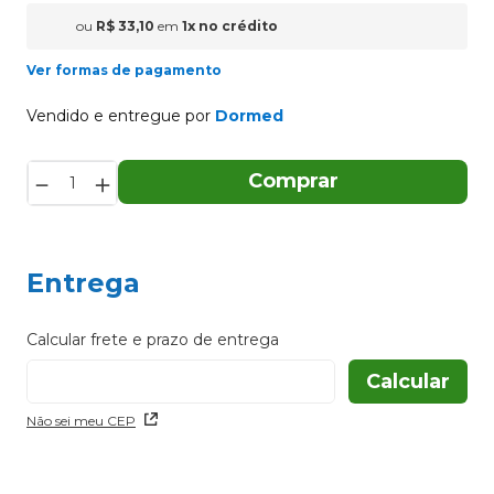
ou
R$
33
,
10
em
1
x
no crédito
Ver formas de pagamento
Vendido e entregue por
Dormed
－
＋
Comprar
Entrega
Não sei meu CEP