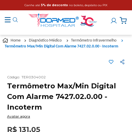
Ganhe até
5% de desconto
no boleto, depósito ou PIX
Diagnóstico Médico
Termômetro Infravermelho
Termômetro Max/Min Digital Com Alarme 7427.02.0.00 - Incoterm
Código
:
TER0304002
Termômetro Max/Min Digital
Com Alarme 7427.02.0.00 -
Incoterm
Avaliar agora
R$
131
,
05