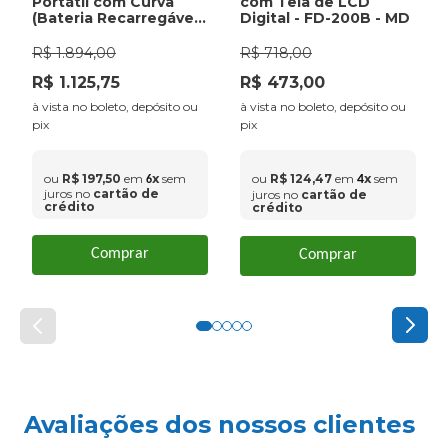
Portátil com Curva
com Tela de LCD
(Bateria Recarregável
Digital - FD-200B - MD
+ Carregador) - G1B
Medtech
R$
1
.
894
,
00
R$
718
,
00
R$
1
.
125
,
75
R$
473
,
00
à vista no boleto, depósito ou
à vista no boleto, depósito ou
pix
pix
ou
R$
197
,
50
em
x
sem
ou
R$
124
,
47
em
x
sem
4
6
juros no
cartão de
juros no
cartão de
crédito
crédito
Comprar
Comprar
Avaliações dos nossos clientes