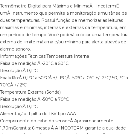
Termômetro Digital para Máxima e MínimaÂ - IncotermÉ
umÂ Instrumento que permite a monitoração simultânea de
duas temperaturas. Possui função de memorizar as leituras
máximas e mínimas, internas e externas da temperatura, em
um período de tempo. Você poderá colocar uma temperatura
externa de limite máxima e/ou mínima para alerta através de
alarme sonoro.
Informações Tecnicas:Temperatura Interna
Faixa de medição:Â -20°C a 50°C
Resolução:Â 0,1°C
Exatidão:Â 0,1°C a 50°CÂ +/- 1ºC,Â -50ºC a 0ºC +/- 2°C/ 50,1ºC a
70ºCÂ +/-2ºC
Temperatura Externa (Sonda)
Faixa de medição:Â -50°C a 70°C
Resolução:Â 0,1°C
Alimentação: 1 pilha de 1,5V tipo AAA
Comprimento do cabo do sensor:Â Aproximadamente
1,70mGarantia: 6 meses Â A INCOTERM garante a qualidade