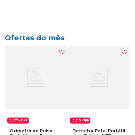
Ofertas do mês
37%
OFF
31%
OFF
Oxímetro de Pulso
Detector Fetal Portátil