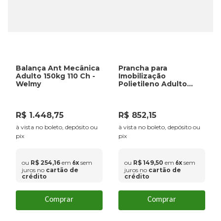
Balança Ant Mecânica
Prancha para
Adulto 150kg 110 Ch -
Imobilização
Welmy
Polietileno Adulto
300Kg - VNO
R$
1
.
448
,
75
R$
852
,
15
à vista no boleto, depósito ou
à vista no boleto, depósito ou
pix
pix
ou
R$
254
,
16
em
x
sem
ou
R$
149
,
50
em
x
sem
6
6
juros no
cartão de
juros no
cartão de
crédito
crédito
Comprar
Comprar