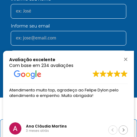
Informe seu email
Cadastrar
Avaliação excelente
Com base em
234 avaliações
Aqui você economiza nas suas compras e não recebe spam.
Atendimento muito top, agradeço ao Felipe Dylon pelo
atendimento e empenho. Muito obrigada!
Ana Cláudia Martins
Sobre a Dormed
－
＋
Comprar
3 meses atrás