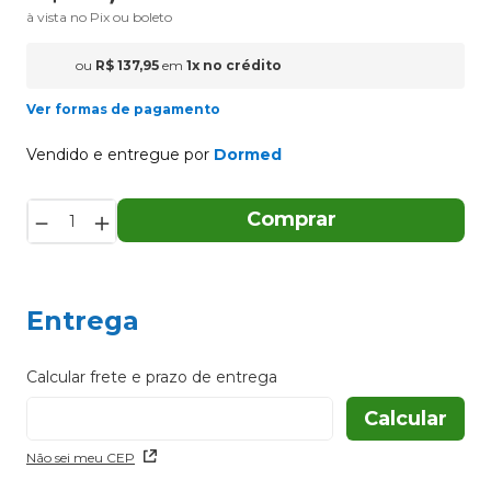
à vista no Pix ou boleto
ou
R$
137
,
95
em
1
x
no crédito
Ver formas de pagamento
Vendido e entregue por
Dormed
－
＋
Comprar
Entrega
Não sei meu CEP