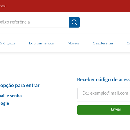
asil
go referência
irúrgicos
Equipamentos
Móveis
Gasoterapia
C
Receber código de acess
opção para entrar
ail e senha
ogle
Enviar