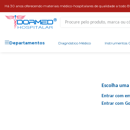
Há 30 anos oferecendo materiais médico-hospitalares de qualidade a todo Br
Procure pelo produto, marca ou códi
Departamentos
Diagnóstico Médico
Instrumentos C
Escolha uma 
Entrar com em
Entrar com
Go