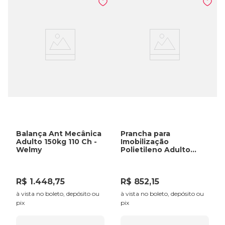
Balança Ant Mecânica
Prancha para
Adulto 150kg 110 Ch -
Imobilização
Welmy
Polietileno Adulto
300Kg - VNO
R$
1
.
448
,
75
R$
852
,
15
à vista no boleto, depósito ou
à vista no boleto, depósito ou
pix
pix