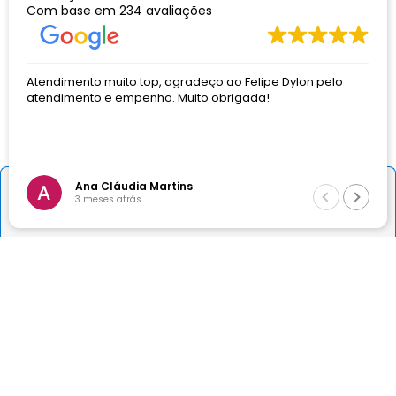
Com base em
234 avaliações
Atendimento
De segunda a sexta, das 8h às 18h.
Telefone:
(31) 3474-9151
Atendimento muito top, agradeço ao Felipe Dylon pelo
E-mail:
vendas@dormed.com.br
atendimento e empenho. Muito obrigada!
Institucional
Ana Cláudia Martins
－
＋
Comprar
3 meses atrás
Sua Conta
Departamentos
Formas de pagamento e bandeiras aceitas