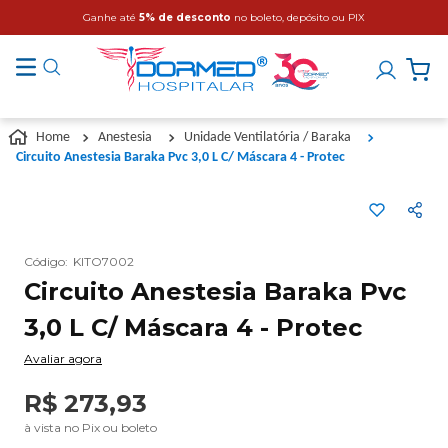
Ganhe até
5% de desconto
no boleto, depósito ou PIX
Anestesia
Unidade Ventilatória / Baraka
Circuito Anestesia Baraka Pvc 3,0 L C/ Máscara 4 - Protec
Código
:
KITO7002
Circuito Anestesia Baraka Pvc
3,0 L C/ Máscara 4 - Protec
Avaliar agora
R$
273
,
93
à vista no Pix ou boleto