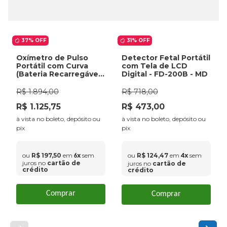
37%
OFF
31%
OFF
Oxímetro de Pulso
Detector Fetal Portátil
Portátil com Curva
com Tela de LCD
(Bateria Recarregável
Digital - FD-200B - MD
+ Carregador) - G1B
Medtech
R$
1
.
894
,
00
R$
718
,
00
R$
1
.
125
,
75
R$
473
,
00
à vista no boleto, depósito ou
à vista no boleto, depósito ou
pix
pix
ou
R$
197
,
50
em
x
sem
ou
R$
124
,
47
em
x
sem
4
6
juros no
cartão de
juros no
cartão de
crédito
crédito
Comprar
Comprar