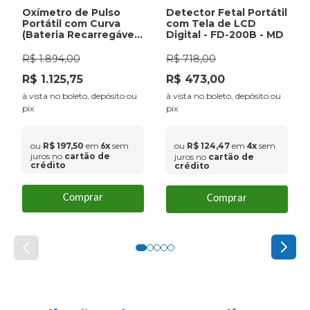
Oxímetro de Pulso
Detector Fetal Portátil
Portátil com Curva
com Tela de LCD
(Bateria Recarregável
Digital - FD-200B - MD
+ Carregador) - G1B
Medtech
R$
1
.
894
,
00
R$
718
,
00
R$
1
.
125
,
75
R$
473
,
00
à vista no boleto, depósito ou
à vista no boleto, depósito ou
pix
pix
ou
R$
197
,
50
em
x
sem
ou
R$
124
,
47
em
x
sem
4
6
juros no
cartão de
juros no
cartão de
crédito
crédito
Comprar
Comprar