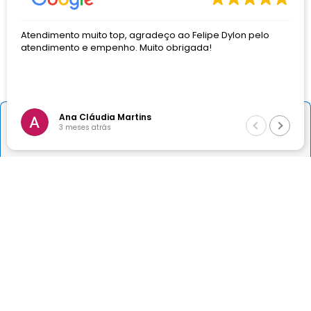
o muito top, agradeço ao Felipe Dylon pelo
otimo atendi
to e empenho. Muito obrigada!
Comprei pel
Institucional
o Matheus me
Sua Conta
a Cláudia Martins
Andr
－
＋
Comprar
meses atrás
3 mes
Departamentos
Formas de pagamento e bandeiras aceitas