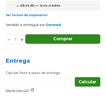
ou
R$
44
,
95
em
1
x
no crédito
Ver formas de pagamento
Vendido e entregue por
Dormed
－
＋
Comprar
Entrega
Não sei meu CEP