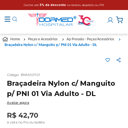
Ganhe até
5% de desconto
no boleto, depósito ou PIX
Peças e Acessórios
Ap Pressão - Peças/Acessórios
Braçadeira Nylon c/ Manguito p/ PNI 01 Via Adulto - DL
Código
:
BNM00701
Braçadeira Nylon c/ Manguito
p/ PNI 01 Via Adulto - DL
Avaliar agora
R$
42
,
70
à vista no Pix ou boleto