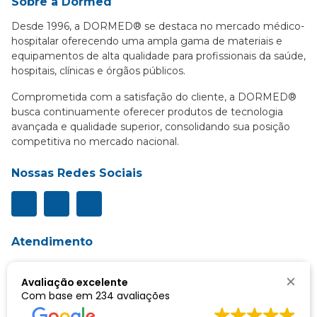
Sobre a Dormed
Desde 1996, a DORMED® se destaca no mercado médico-
hospitalar oferecendo uma ampla gama de materiais e
equipamentos de alta qualidade para profissionais da saúde,
hospitais, clínicas e órgãos públicos.
Comprometida com a satisfação do cliente, a DORMED®
busca continuamente oferecer produtos de tecnologia
avançada e qualidade superior, consolidando sua posição
competitiva no mercado nacional.
Nossas Redes Sociais
Atendimento
De segunda a sexta, das 8h às 18h.
Avaliação excelente
Telefone:
(31) 3474-9151
Com base em
234 avaliações
E-mail:
vendas@dormed.com.br