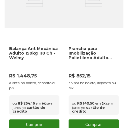
Balança Ant Mecânica
Prancha para
Adulto 150kg 110 Ch -
Imobilização
Welmy
Polietileno Adulto
300Kg - VNO
R$
1
.
448
,
75
R$
852
,
15
à vista no boleto, depósito ou
à vista no boleto, depósito ou
pix
pix
ou
R$
254
,
16
em
x
sem
ou
R$
149
,
50
em
x
sem
6
6
juros no
cartão de
juros no
cartão de
crédito
crédito
Comprar
Comprar