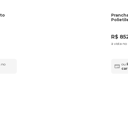
lto
Prancha
Polieti
R$
85
à vista no
 no
ou
car