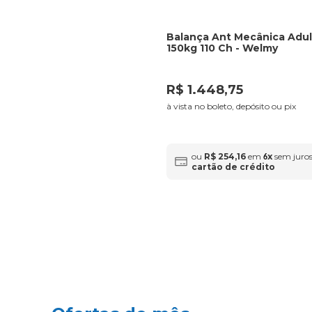
Balança Ant Mecânica Adu
150kg 110 Ch - Welmy
R$
1
.
448
,
75
à vista no boleto, depósito ou pix
ou
R$
254
,
16
em
x
sem juros
6
cartão de crédito