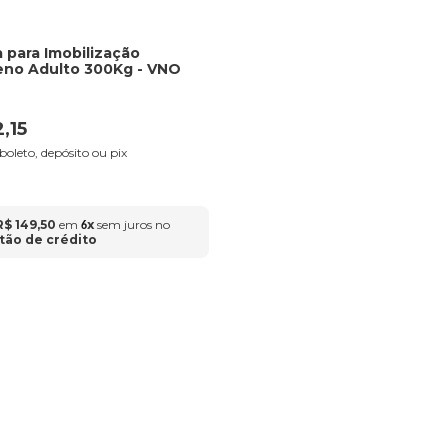
 para Imobilização
leno Adulto 300Kg - VNO
2
,
15
 boleto, depósito ou pix
R$
149
,
50
em
x
sem juros no
6
tão de crédito