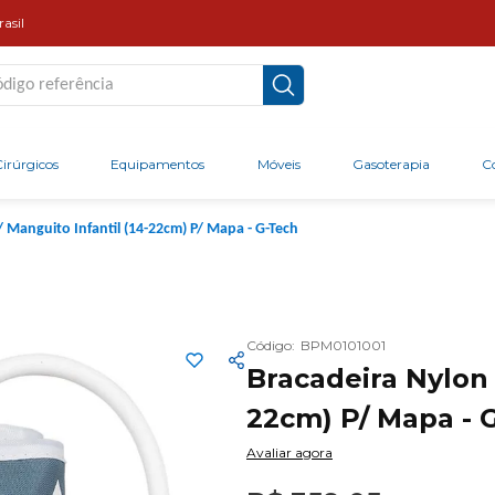
asil
go referência
irúrgicos
Equipamentos
Móveis
Gasoterapia
C
 Manguito Infantil (14-22cm) P/ Mapa - G-Tech
Código
:
BPM0101001
Bracadeira Nylon 
22cm) P/ Mapa - 
Avaliar agora