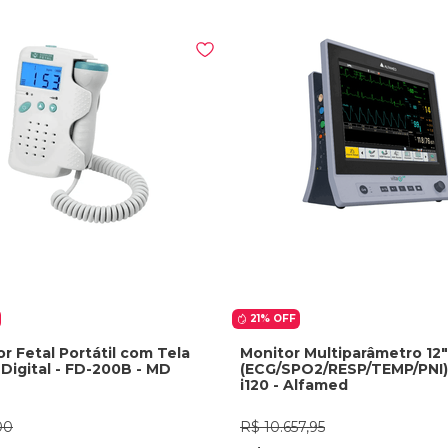
21%
OFF
r Fetal Portátil com Tela
Monitor Multiparâmetro 12"
Digital - FD-200B - MD
(ECG/SPO2/RESP/TEMP/PNI)
i120 - Alfamed
00
R$
10
.
657
,
95