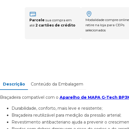
Modalidade compre online
Parcele
sua compra em
retire na loja para CEPs
até
2 cartões de crédito
selecionados
Descrição
Conteúdo da Embalagem
Braçadeira compatível com o
Aparelho de MAPA G-Tech BP3
Durabilidade, conforto, mais leve e resistente;
Braçadeira reutilizável para medição da pressão arterial;
Revestimento antibacteriano ajuda a prevenir o crescimen
Bordas com dobras diminuem o risco de cortes e de arran