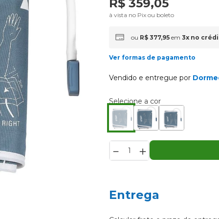
R$
359
,
05
à vista no Pix ou boleto
ou
R$
377
,
95
em
3
x
no crédi
Ver formas de pagamento
Vendido e entregue por
Dorme
－
＋
Entrega