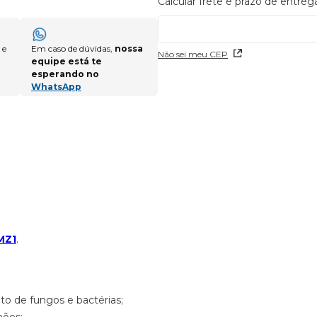
 e
Em caso de dúvidas,
nossa
Não sei meu CEP
equipe está te
esperando no
WhatsApp
MZ1
.
to de fungos e bactérias;
hões;