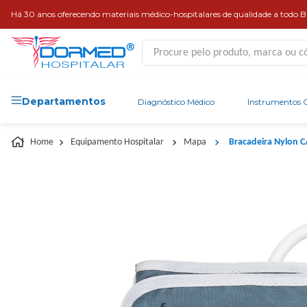
Há 30 anos oferecendo materiais médico-hospitalares de qualidade a todo Br
Procure pelo produto, marca ou códi
Departamentos
Diagnóstico Médico
Instrumentos C
Equipamento Hospitalar
Mapa
Bracadeira Nylon C/