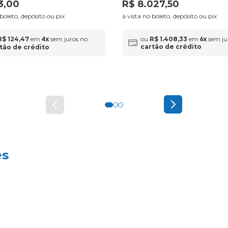
3
,
00
R$
8
.
027
,
50
 boleto, depósito ou pix
à vista no boleto, depósito ou pix
R$
124
,
47
em
x
sem juros no
ou
R$
1
.
408
,
33
em
x
sem ju
4
6
cartão de crédito
tão de crédito
es