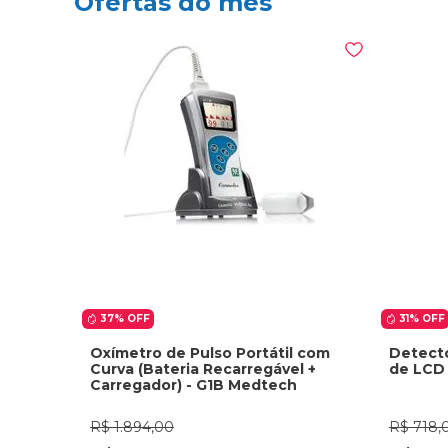
Ofertas do mês
37%
OFF
31%
OFF
Oxímetro de Pulso Portátil com
Detecto
Curva (Bateria Recarregável +
de LCD 
Carregador) - G1B Medtech
R$
1
.
894
,
00
R$
718
,