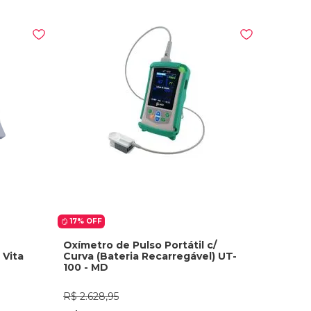
17%
OFF
Oxímetro de Pulso Portátil c/
 Vita
Curva (Bateria Recarregável) UT-
100 - MD
R$
2
.
628
,
95