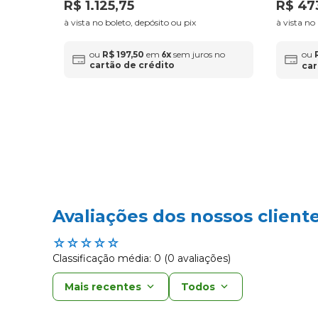
R$
1
.
125
,
75
R$
47
à vista no boleto, depósito ou pix
à vista no
ou
R$
197
,
50
em
x
sem juros no
ou
6
cartão de crédito
car
Avaliações dos nossos client
☆
☆
☆
☆
☆
Classificação média: 0
(0 avaliações)
Mais recentes
Todos