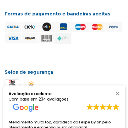
Formas de pagamento e bandeiras aceitas
Selos de segurança
Avaliação excelente
Com base em
234 avaliações
mento muito top, agradeço ao Felipe Dylon pelo
otimo at
DORMED HOSPITALAR LTDA | CNPJ: 01.505.499/0002-32 | Avenida
imento e empenho. Muito obrigada!
Comprei 
Amintas Jacques de Morais, nº 800 | Bairro Coqueiros | Cep: 30.881-202