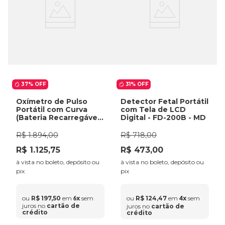
37%
OFF
31%
OFF
Oxímetro de Pulso
Detector Fetal Portátil
Portátil com Curva
com Tela de LCD
(Bateria Recarregável
Digital - FD-200B - MD
+ Carregador) - G1B
Medtech
R$
1
.
894
,
00
R$
718
,
00
R$
1
.
125
,
75
R$
473
,
00
à vista no boleto, depósito ou
à vista no boleto, depósito ou
pix
pix
ou
R$
197
,
50
em
x
sem
ou
R$
124
,
47
em
x
sem
4
6
juros no
cartão de
juros no
cartão de
crédito
crédito