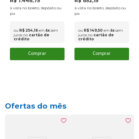
R$
1
.
448
,
75
R$
852
,
15
à vista no boleto, depósito ou
à vista no boleto, depósito ou
pix
pix
ou
R$
254
,
16
em
x
sem
ou
R$
149
,
50
em
x
sem
6
6
juros no
cartão de
juros no
cartão de
crédito
crédito
Comprar
Comprar
Ofertas do mês