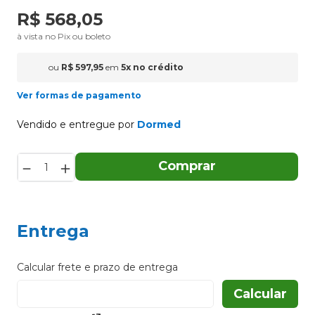
R$
568
,
05
à vista no Pix ou boleto
ou
R$
597
,
95
em
5
x
no crédito
Ver formas de pagamento
Vendido e entregue por
Dormed
－
＋
Comprar
Entrega