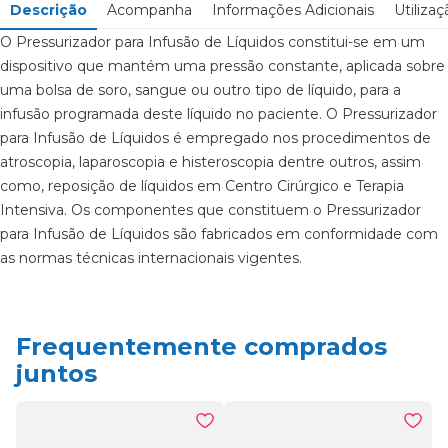
Descrição
Acompanha
Informações Adicionais
Utilizaç
O Pressurizador para Infusão de Líquidos constitui-se em um
dispositivo que mantém uma pressão constante, aplicada sobre
uma bolsa de soro, sangue ou outro tipo de líquido, para a
infusão programada deste líquido no paciente. O Pressurizador
para Infusão de Líquidos é empregado nos procedimentos de
atroscopia, laparoscopia e histeroscopia dentre outros, assim
como, reposição de líquidos em Centro Cirúrgico e Terapia
Intensiva. Os componentes que constituem o Pressurizador
para Infusão de Líquidos são fabricados em conformidade com
as normas técnicas internacionais vigentes.
Frequentemente comprados
Deve ser armazenados e transportados &agrave; temperatura
Manguito de Silicone;
juntos
ambiente em local limpo, seco e arejado, abrir a embalagem
Tubos de Silicone;
somente no momento da sua utiliza&ccedil;&atilde;o.
Pera e Válvula;
Conexões em geral;
Manômetro (ou indicador de pressão).