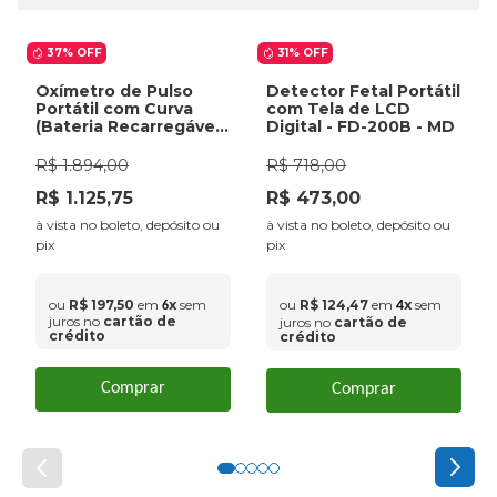
37%
OFF
31%
OFF
Oxímetro de Pulso
Detector Fetal Portátil
Portátil com Curva
com Tela de LCD
(Bateria Recarregável
Digital - FD-200B - MD
+ Carregador) - G1B
Medtech
R$
1
.
894
,
00
R$
718
,
00
R$
1
.
125
,
75
R$
473
,
00
à vista no boleto, depósito ou
à vista no boleto, depósito ou
pix
pix
ou
R$
197
,
50
em
x
sem
ou
R$
124
,
47
em
x
sem
4
6
juros no
cartão de
juros no
cartão de
crédito
crédito
Comprar
Comprar