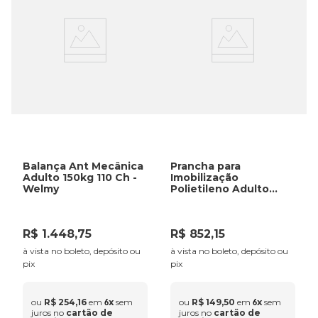
Limpeza com solu&ccedil;&atilde;o detergente
&ndash;
recomendada no m&aacute;ximo 50 ciclos com detergente
enzim&aacute;tico neutro com temperatura entre 35&ordm;C e
65&ordm;C por 10 minutos.
Esteriliza&ccedil;&atilde;o por Autoclave
&ndash;
Recomendada no m&aacute;ximo 50 ciclos gentileza obedecer
aos par&acirc;metros: 127&ordm;C (15 minutos) ou 121&ordm;C
Balança Ant Mecânica
Prancha para
(30 minutos considerando secagem).
Adulto 150kg 110 Ch -
Imobilização
Welmy
Polietileno Adulto
300Kg - VNO
R$
1
.
448
,
75
R$
852
,
15
à vista no boleto, depósito ou
à vista no boleto, depósito ou
pix
pix
ou
R$
254
,
16
em
x
sem
ou
R$
149
,
50
em
x
sem
6
6
juros no
cartão de
juros no
cartão de