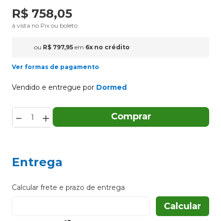
R$
758
,
05
à vista no Pix ou boleto
ou
R$
797
,
95
em
6
x
no crédito
Ver formas de pagamento
Vendido e entregue por
Dormed
－
＋
Comprar
Entrega