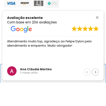
Avaliação excelente
Com base em
234 avaliações
Selos de segurança
Atendimento muito top, agradeço ao Felipe Dylon pelo
atendimento e empenho. Muito obrigada!
Ana Cláudia Martins
－
＋
Comprar
3 meses atrás
DORMED HOSPITALAR LTDA | CNPJ: 01.505.499/0002-32 | Avenida
Amintas Jacques de Morais, nº 800 | Bairro Coqueiros | Cep: 30.881-202
| Belo Horizonte | Minas Gerais | Brasil | Alvará Sanitário Municipal nº
2022002550 | Autorização de Funcionamento AFE ANVISA nº
UH51WW6875YX. Certificado de Boas Práticas de Armazenagem e
Distribuição de Produtos para a Saúde CBPADPS ANVISA conforme
Resolução RE Nº 4.526 de 1º de outubro de 2010.