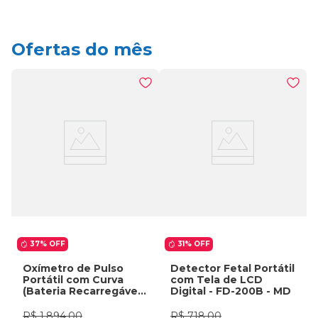
Ofertas do mês
37%
OFF
31%
OFF
Oxímetro de Pulso
Detector Fetal Portátil
Portátil com Curva
com Tela de LCD
(Bateria Recarregável
Digital - FD-200B - MD
+ Carregador) - G1B
Medtech
R$
1
.
894
,
00
R$
718
,
00