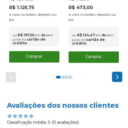
R$
1
.
125
,
75
R$
473
,
00
à vista no boleto, depósito ou
à vista no boleto, depósito ou
pix
pix
ou
R$
197
,
50
em
x
sem
ou
R$
124
,
47
em
x
sem
4
6
juros no
cartão de
juros no
cartão de
crédito
crédito
Comprar
Comprar
Avaliações dos nossos clientes
☆
☆
☆
☆
☆
Classificação média: 0
(0 avaliações)