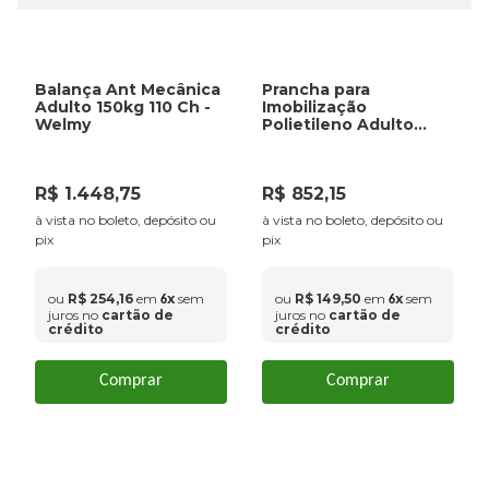
Balança Ant Mecânica
Prancha para
Adulto 150kg 110 Ch -
Imobilização
Welmy
Polietileno Adulto
300Kg - VNO
R$
1
.
448
,
75
R$
852
,
15
à vista no boleto, depósito ou
à vista no boleto, depósito ou
pix
pix
ou
R$
254
,
16
em
x
sem
ou
R$
149
,
50
em
x
sem
6
6
juros no
cartão de
juros no
cartão de
crédito
crédito
Comprar
Comprar