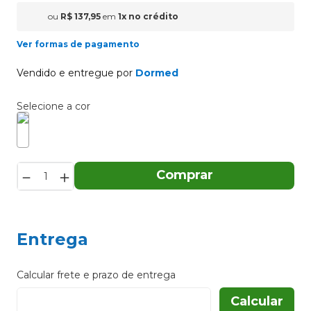
ou
R$
137
,
95
em
1
x
no crédito
Ver formas de pagamento
Vendido e entregue por
Dormed
－
＋
Comprar
Entrega