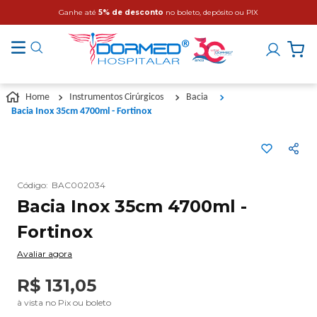
Ganhe até
5% de desconto
no boleto, depósito ou PIX
Instrumentos Cirúrgicos
Bacia
Bacia Inox 35cm 4700ml - Fortinox
Código
:
BAC002034
Bacia Inox 35cm 4700ml -
Fortinox
Avaliar agora
R$
131
,
05
à vista no Pix ou boleto