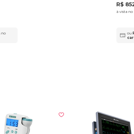
R$
85
à vista no
 no
ou
car