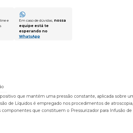
ine e
Em caso de dúvidas,
nossa
s
equipe está te
esperando no
WhatsApp
ão
spositivo que mantém uma pressão constante, aplicada sobre uma 
usão de Líquidos é empregado nos procedimentos de atroscopia, 
. Os componentes que constituem o Pressurizador para Infusão 