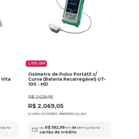
17%
OFF
Oxímetro de Pulso Portátil c/
 Vita
Curva (Bateria Recarregável) UT-
100 - MD
R$
2
.
628
,
95
R$
2
.
069
,
05
à vista no boleto, depósito ou pix
ros no
ou
R$
362
,
99
em
x
sem juros no
6
cartão de crédito