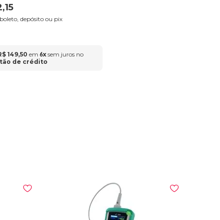
2
,
15
 boleto, depósito ou pix
R$
149
,
50
em
x
sem juros no
6
tão de crédito