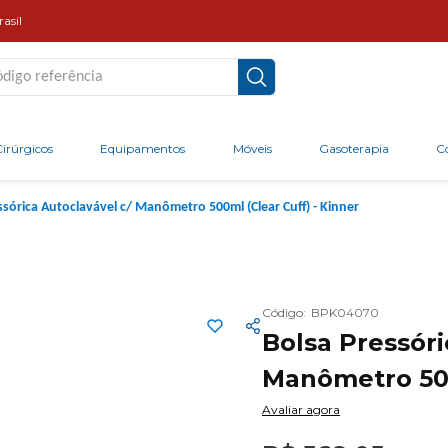
asil
go referência
irúrgicos
Equipamentos
Móveis
Gasoterapia
C
ssórica Autoclavável c/ Manômetro 500ml (Clear Cuff) - Kinner
Código
:
BPK04070
Bolsa Pressóri
Manômetro 500
Avaliar agora