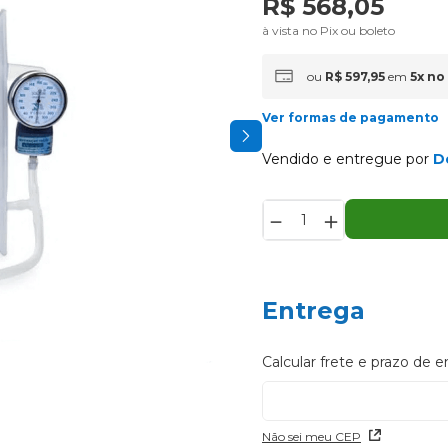
R$
568
,
05
à vista no Pix ou boleto
ou
R$
597
,
95
em
5
x
no
Ver formas de pagamento
Vendido e entregue por
D
－
＋
Entrega
Não sei meu CEP