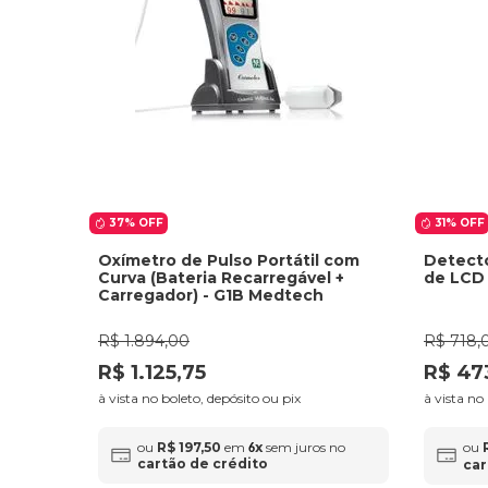
37%
OFF
31%
OFF
Oxímetro de Pulso Portátil com
Detecto
Curva (Bateria Recarregável +
de LCD 
Carregador) - G1B Medtech
R$
1
.
894
,
00
R$
718
,
R$
1
.
125
,
75
R$
47
à vista no boleto, depósito ou pix
à vista no
ou
R$
197
,
50
em
x
sem juros no
ou
6
cartão de crédito
car