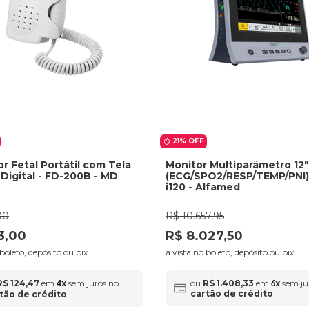
21%
OFF
r Fetal Portátil com Tela
Monitor Multiparâmetro 12"
Digital - FD-200B - MD
(ECG/SPO2/RESP/TEMP/PNI)
i120 - Alfamed
00
R$
10
.
657
,
95
3
,
00
R$
8
.
027
,
50
 boleto, depósito ou pix
à vista no boleto, depósito ou pix
R$
124
,
47
em
x
sem juros no
ou
R$
1
.
408
,
33
em
x
sem ju
4
6
cartão de crédito
tão de crédito