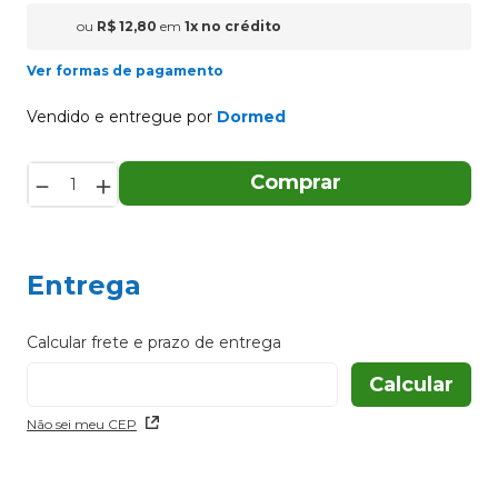
ou
R$
12
,
80
em
1
x
no crédito
Ver formas de pagamento
Vendido e entregue por
Dormed
－
＋
Comprar
Entrega
Não sei meu CEP