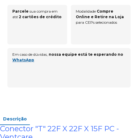
Parcele
sua compra em
Modalidade
Compre
até
2 cartões de crédito
Online e Retire na Loja
para CEPs selecionados
Em caso de dúvidas,
nossa equipe está te esperando no
WhatsApp
Descrição
Conector "T" 22F X 22F X 15F PC -
Ventcare