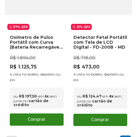
37%
OFF
31%
OFF
Oxímetro de Pulso
Detector Fetal Portátil
Portátil com Curva
com Tela de LCD
(Bateria Recarregável
Digital - FD-200B - MD
+ Carregador) - G1B
Medtech
R$
1
.
894
,
00
R$
718
,
00
R$
1
.
125
,
75
R$
473
,
00
à vista no boleto, depósito ou
à vista no boleto, depósito ou
pix
pix
ou
R$
197
,
50
em
x
sem
ou
R$
124
,
47
em
x
sem
4
6
juros no
cartão de
juros no
cartão de
crédito
crédito
Comprar
Comprar