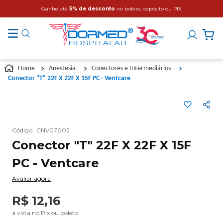
Ganhe até
5% de desconto
no boleto, depósito ou PIX
Anestesia
Conectores e Intermediários
Conector "T" 22F X 22F X 15F PC - Ventcare
Código
:
CNV07002
Conector "T" 22F X 22F X 15F
PC - Ventcare
Avaliar agora
R$
12
,
16
à vista no Pix ou boleto