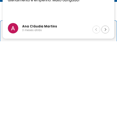
atendimento e empenho. Muito obrigada!
Ana Cláudia Martins
Sobre a Dormed
－
＋
Comprar
3 meses atrás
Desde 1996, a DORMED® se destaca no mercado médico-
hospitalar oferecendo uma ampla gama de materiais e
equipamentos de alta qualidade para profissionais da saúde,
hospitais, clínicas e órgãos públicos.
Comprometida com a satisfação do cliente, a DORMED®
busca continuamente oferecer produtos de tecnologia
avançada e qualidade superior, consolidando sua posição
competitiva no mercado nacional.
Nossas Redes Sociais
Atendimento