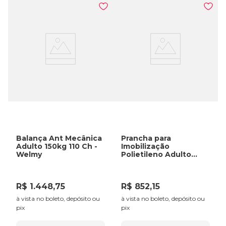
Balança Ant Mecânica
Prancha para
Adulto 150kg 110 Ch -
Imobilização
Welmy
Polietileno Adulto
300Kg - VNO
R$
1
.
448
,
75
R$
852
,
15
à vista no boleto, depósito ou
à vista no boleto, depósito ou
pix
pix