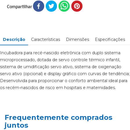
Compartilhar
Descrição
Características
Dimensões
Especificações
Incubadora para recé-nascido eletrônica com duplo sistema
microprocessado, dotada de servo controle térmico infantil,
sistema de umidificação servo ativo, sistema de oxigenação
servo ativo (opcional) e display gráfico com curvas de tendência;
Desenvolvida para proporcionar o conforto ambiental ideal para
os recém-nascidos de risco em hospitais e maternidades.
Frequentemente comprados
INCUBADORA PARA RECÉM-NASCIDO MODELO LINE 4 MC-
Modos de funcionamento
Equipamento registrado na ANVISA sob REGISTRO Nº
Garantia de 12 meses, contra defeitos de fabricação.
juntos
3
Manual (ATC) - Controle automático da temperatura do ar,
10227180040, fabricado de acordo com as Boas Práticas de
*É necessário a contratação da assistência técnica autorizada na